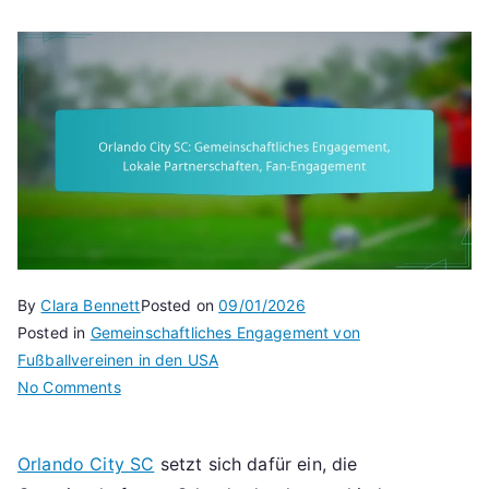
By
Clara Bennett
Posted on
09/01/2026
Posted in
Gemeinschaftliches Engagement von
Fußballvereinen in den USA
on
No Comments
Orlando
City
Orlando City SC
setzt sich dafür ein, die
SC: