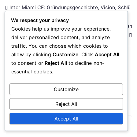
Post
Inter Miami CF: Gründungsgeschichte, Vision, Schlü
sselspieler
navigation
We respect your privacy
Seattle Sounders FC: Gemeinschaftliches Engagemen
Cookies help us improve your experience,
t, Lokale Partnerschaften, Wohltätige Aktivitäten
deliver personalized content, and analyze
traffic. You can choose which cookies to
allow by clicking
Customize
. Click
Accept All
to consent or
Reject All
to decline non-
Leave a Reply
essential cookies.
Your email address will not be published.
Required
Customize
fields are marked
*
Reject All
Comment
*
Accept All