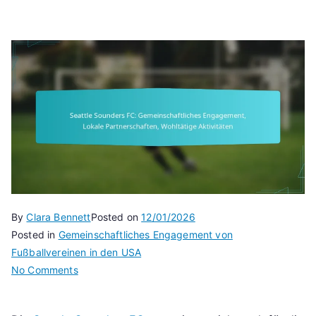
By
Clara Bennett
Posted on
12/01/2026
Posted in
Gemeinschaftliches Engagement von
Fußballvereinen in den USA
on
No Comments
Seattle
Sounders