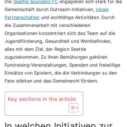
Die
Seattle Sounders FC
engagieren sich stark für die
FC:
Gemeinschaft durch Outreach-Initiativen,
lokale
Gemeinschaftliches
Engagement,
Partnerschaften
und wohltätige Aktivitäten. Durch
Lokale
die Zusammenarbeit mit verschiedenen
Partnerschaften,
Organisationen konzentriert sich das Team auf die
Wohltätige
Jugendförderung, Gesundheit und Wohlbefinden,
Aktivitäten
alles mit dem Ziel, der Region Seattle
zugutekommen. Zu ihren Bemühungen gehören
Fundraising-Veranstaltungen, Spenden und freiwillige
Einsätze von Spielern, die die Verbindungen zu den
Fans stärken und das Gemeinwohl fördern.
Key sections in the article:
In welchen Initiativen zur